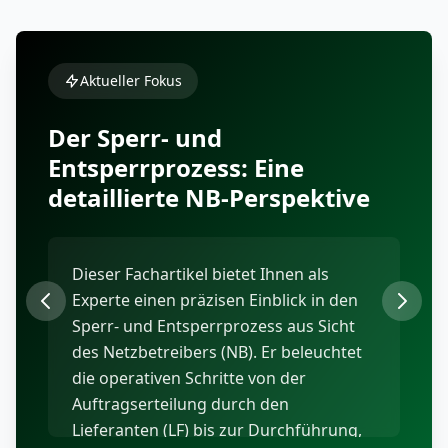
Aktueller Fokus
Aktueller Fokus
Aktueller Fokus
Der Sperr- und
Entsperrprozess: Eine
detaillierte NB-Perspektive
Dieser Fachartikel bietet Ihnen als
Experte einen präzisen Einblick in den
Wie navigieren Sie Ihr Unternehmen
Als Experte im deutschen Energiemarkt
Sperr- und Entsperrprozess aus Sicht
sicher durch die dynamische
stehen Sie vor der Herausforderung,
des Netzbetreibers (NB). Er beleuchtet
Energielandschaft 2026? Dieser
komplexe Abrechnungsprozesse
die operativen Schritte von der
Kalender bietet Ihnen als
zwischen Netzbetreibern (NB),
Auftragserteilung durch den
Energieexperten den entscheidenden
Messstellenbetreibern (MSB) und
Lieferanten (LF) bis zur Durchführung,
Vorteil, indem er präzise Antworten auf
Lieferanten (LF) fehlerfrei zu gestalten.